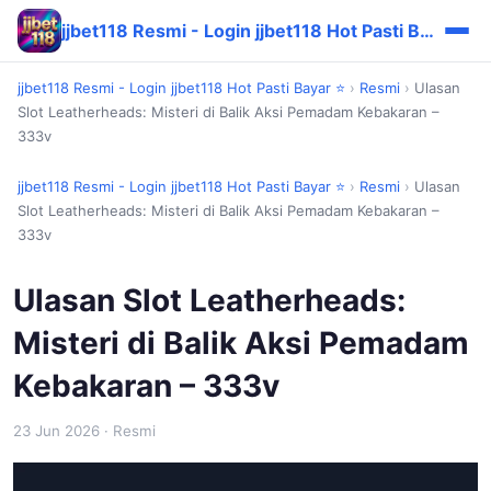
jjbet118 Resmi - Login jjbet118 Hot Pasti Bayar ⭐
jjbet118 Resmi - Login jjbet118 Hot Pasti Bayar ⭐
›
Resmi
›
Ulasan
Slot Leatherheads: Misteri di Balik Aksi Pemadam Kebakaran –
333v
jjbet118 Resmi - Login jjbet118 Hot Pasti Bayar ⭐
›
Resmi
›
Ulasan
Slot Leatherheads: Misteri di Balik Aksi Pemadam Kebakaran –
333v
Ulasan Slot Leatherheads:
Misteri di Balik Aksi Pemadam
Kebakaran – 333v
23 Jun 2026
· Resmi