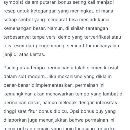
symbols) dalam putaran bonus sering kali menjadi
resep untuk ketegangan yang meningkat, di mana
setiap simbol yang mendarat bisa menjadi kunci
kemenangan besar. Namun, di sinilah tantangan
terbesarnya: tanpa versi demo yang terverifikasi atau
rilis resmi dari pengembang, semua fitur ini hanyalah
janji di atas kertas.
Pacing atau tempo permainan adalah elemen krusial
dalam slot modern. Jika mekanisme yang diklaim
benar-benar diimplementasikan, permainan ini
kemungkinan akan menawarkan tempo yang lambat di
permainan dasar, namun meledak dengan intensitas
tinggi saat fitur bonus dipicu. Opsi bonus buy yang
dilaporkan juga menunjukkan bahwa permainan ini
menargetkan pemain yang ingin langsung terjun ke