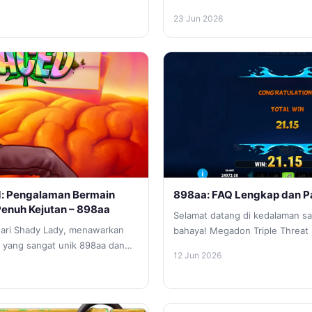
kemewahan. Dengan tema...
seperti hit besar, namun justru
23 Jun 2026
d: Pengalaman Bermain
898aa: FAQ Lengkap dan P
Penuh Kejutan – 898aa
Selamat datang di kedalaman 
 dari Shady Lady, menawarkan
bahaya! Megadon Triple Threa
 yang sangat unik 898aa dan
dalam pertempuran predator baw
12 Jun 2026
ang terinspirasi dari...