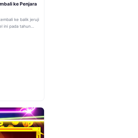
embali ke Penjara
bali ke balik jeruji
el ini pada tahun