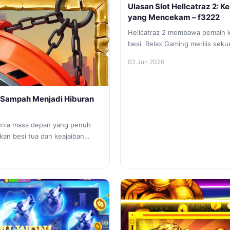
Ulasan Slot Hellcatraz 2: K
yang Mencekam – f3222
Hellcatraz 2 membawa pemain kem
besi. Relax Gaming merilis seku
2023. Tema penjara dan...
02 Jun 2026
 Sampah Menjadi Hiburan
dunia masa depan yang penuh
kan besi tua dan keajaiban
 Riches dari...