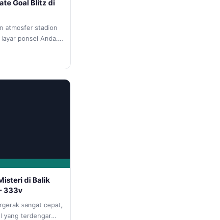
e Goal Blitz di
an atmosfer stadion
layar ponsel Anda.
imalkan untuk...
isteri di Balik
– 333v
rgerak sangat cepat,
l yang terdengar